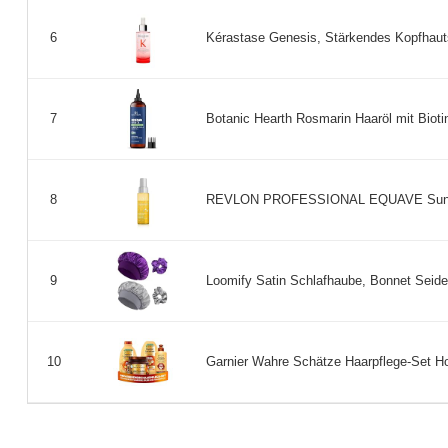
Kérastase Genesis, Stärkendes Kopfhauts
6
Botanic Hearth Rosmarin Haaröl mit Biotin
7
REVLON PROFESSIONAL EQUAVE Sun Protect
8
Loomify Satin Schlafhaube, Bonnet Seide
9
Garnier Wahre Schätze Haarpflege-Set Hon
10