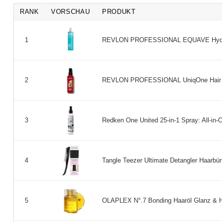
RANK
VORSCHAU
PRODUKT
REVLON PROFESSIONAL EQUAVE Hydro Insta
1
REVLON PROFESSIONAL UniqOne Hair Trea
2
Redken One United 25-in-1 Spray: All-in-
3
Tangle Teezer Ultimate Detangler Haarbür
4
OLAPLEX N°.7 Bonding Haaröl Glanz & Hi
5