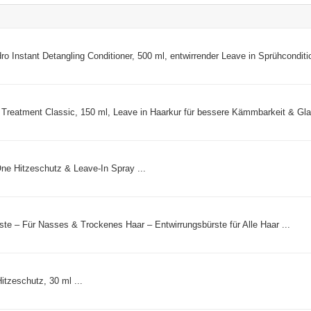
nt Detangling Conditioner, 500 ml, entwirrender Leave in Sprühcondition
tment Classic, 150 ml, Leave in Haarkur für bessere Kämmbarkeit & Glan
One Hitzeschutz & Leave-In Spray ...
ste – Für Nasses & Trockenes Haar – Entwirrungsbürste für Alle Haar ...
tzeschutz, 30 ml ...