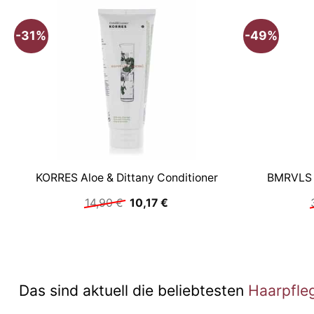
-31%
-49%
KORRES Aloe & Dittany Conditioner
BMRVLS 
Ursprünglicher
Aktueller
14,90
€
10,17
€
Preis
Preis
war:
ist:
14,90 €
10,17 €.
Das sind aktuell die beliebtesten
Haarpfle