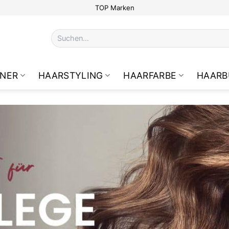
TOP Marken
Suchen
nach:
NER
HAARSTYLING
HAARFARBE
HAARB