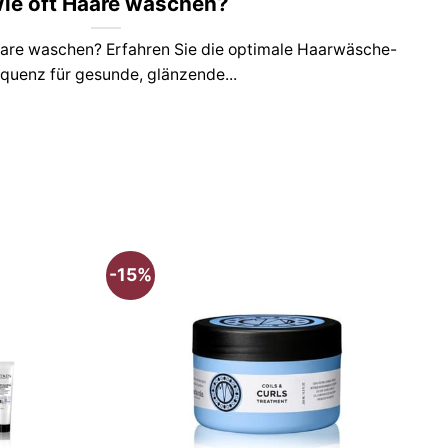
ie oft Haare waschen?
Haare waschen? Erfahren Sie die optimale Haarwäsche-
quenz für gesunde, glänzende...
-15%
-