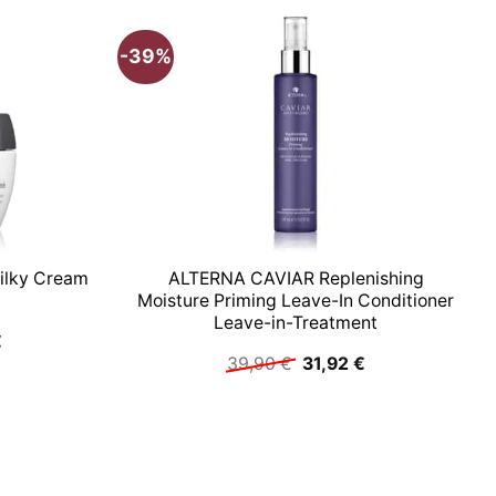
-39%
-
Silky Cream
ALTERNA CAVIAR Replenishing
Moisture Priming Leave-In Conditioner
Leave-in-Treatment
glicher
Aktueller
€
Preis
Ursprünglicher
Aktueller
39,90
€
31,92
€
ist:
Preis
Preis
€
67,50 €.
war:
ist:
39,90 €
31,92 €.