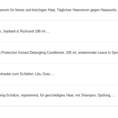
erum für feines und brüchiges Haar, Tägliches Haarserum gegen Haarausfa .
, Jojobaöl & Rizinusöl 198 ml ...
ion Instant Detangling Conditioner, 100 ml, entwirrender Leave in Sprü
nhaube zum Schlafen, Lila, Grau ...
ig-Schätze, reparierend, für geschädigtes Haar, mit Shampoo, Spülung, ...