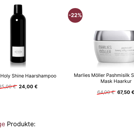
-22%
Marlies Möller Pashmisilk 
Holy Shine Haarshampoo
Mask Haarkur
Ursprünglicher
Aktueller
35,00
€
24,00
€
Preis
Preis
Ursprün
64,00
€
67,50
war:
ist:
Preis
35,00 €
24,00 €.
war:
64,00 
ge
Produkte: