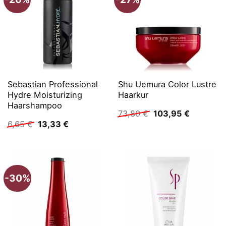
Sebastian Professional
Shu Uemura Color Lustre
Hydre Moisturizing
Haarkur
Haarshampoo
Ursprünglicher
Aktueller
73,80
€
103,95
€
Preis
Preis
Ursprünglicher
Aktueller
6,65
€
13,33
€
war:
ist:
Preis
Preis
73,80 €
103,95 €
war:
ist:
6,65 €
13,33 €.
-30%