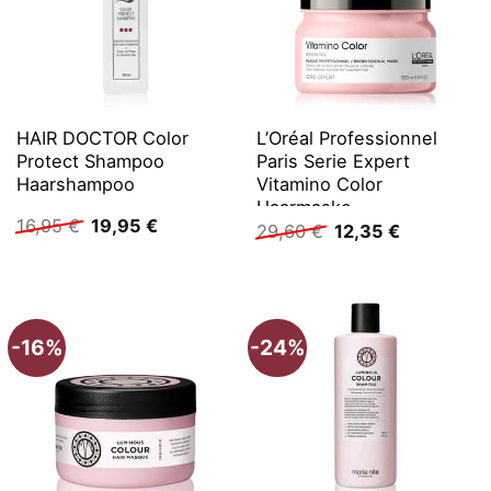
HAIR DOCTOR Color
L’Oréal Professionnel
Protect Shampoo
Paris Serie Expert
Haarshampoo
Vitamino Color
Haarmaske
Ursprünglicher
Aktueller
16,95
€
19,95
€
Ursprünglicher
Aktueller
29,60
€
12,35
€
Preis
Preis
Preis
Preis
war:
ist:
war:
ist:
16,95 €
19,95 €.
29,60 €
12,35 €.
-16%
-24%