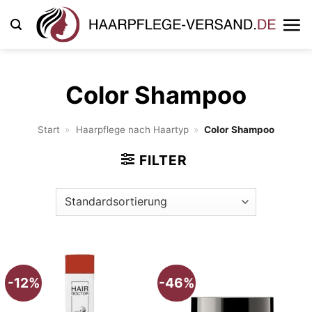
Zum
Inhalt
springen
Color Shampoo
Start
»
Haarpflege nach Haartyp
»
Color Shampoo
FILTER
-12%
-46%