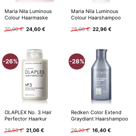
Maria Nila Luminous
Maria Nila Luminous
Colour Haarmaske
Colour Haarshampoo
Ursprünglicher
Aktueller
Ursprünglicher
Aktueller
30,00
€
24,60
€
28,00
€
22,96
€
Preis
Preis
Preis
Preis
war:
ist:
war:
ist:
30,00 €
24,60 €.
28,00 €
22,96 €.
-26%
-28%
OLAPLEX No. 3 Hair
Redken Color Extend
Perfector Haarkur
Graydiant Haarshampoo
Ursprünglicher
Aktueller
Ursprünglicher
Aktueller
29,50
€
21,06
€
26,20
€
16,40
€
Preis
Preis
Preis
Preis