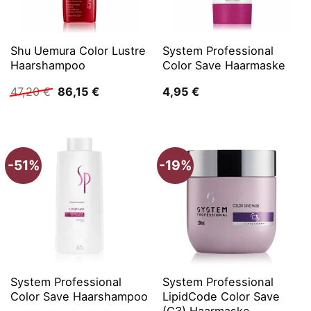
Shu Uemura Color Lustre
System Professional
Haarshampoo
Color Save Haarmaske
Ursprünglicher
Aktueller
47,20
€
86,15
€
4,95
€
Preis
Preis
war:
ist:
47,20 €
86,15 €.
-51%
-19%
System Professional
System Professional
Color Save Haarshampoo
LipidCode Color Save