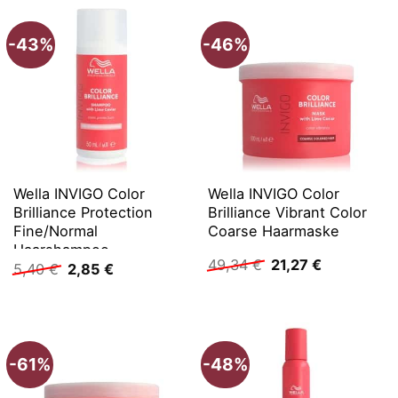
-43%
-46%
Wella INVIGO Color
Wella INVIGO Color
Brilliance Protection
Brilliance Vibrant Color
Fine/Normal
Coarse Haarmaske
Haarshampoo
Ursprünglicher
Aktueller
49,34
€
21,27
€
Ursprünglicher
Aktueller
5,40
€
2,85
€
Preis
Preis
Preis
Preis
war:
ist:
war:
ist:
49,34 €
21,27 €.
5,40 €
2,85 €.
-61%
-48%