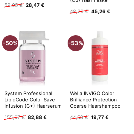
(C3) Haarmaske
Ursprünglicher
Aktueller
59,05
€
28,47
€
Preis
Preis
Ursprünglicher
Aktueller
48,20
€
45,26
€
war:
ist:
Preis
Preis
59,05 €
28,47 €.
war:
ist:
48,20 €
45,26 €.
-50%
-53%
System Professional
Wella INVIGO Color
LipidCode Color Save
Brilliance Protection
Infusion (C+) Haarserum
Coarse Haarshampoo
Ursprünglicher
Aktueller
Ursprünglicher
Aktueller
155,67
€
82,88
€
44,58
€
19,77
€
Preis
Preis
Preis
Preis
war:
ist:
war:
ist:
155,67 €
82,88 €.
44,58 €
19,77 €.