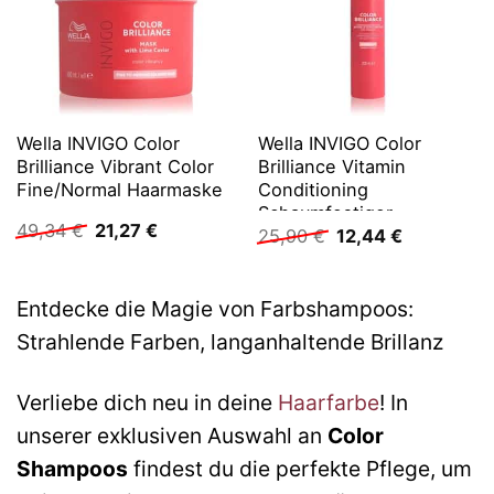
Wella INVIGO Color
Wella INVIGO Color
Brilliance Vibrant Color
Brilliance Vitamin
Fine/Normal Haarmaske
Conditioning
Schaumfestiger
Ursprünglicher
Aktueller
49,34
€
21,27
€
Ursprünglicher
Aktueller
25,90
€
12,44
€
Preis
Preis
Preis
Preis
war:
ist:
war:
ist:
49,34 €
21,27 €.
25,90 €
12,44 €.
Entdecke die Magie von Farbshampoos:
Strahlende Farben, langanhaltende Brillanz
Verliebe dich neu in deine
Haarfarbe
! In
unserer exklusiven Auswahl an
Color
Shampoos
findest du die perfekte Pflege, um