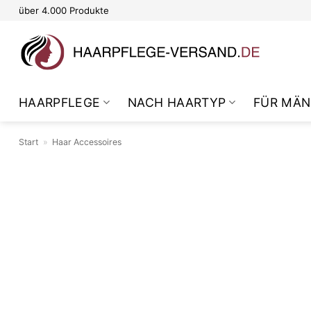
Zum
über 4.000 Produkte
Inhalt
springen
HAARPFLEGE
NACH HAARTYP
FÜR MÄN
Start
»
Haar Accessoires