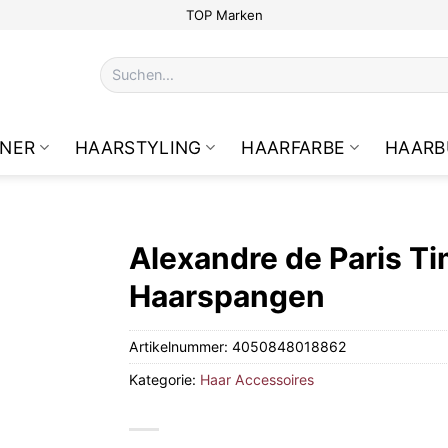
TOP Marken
Suchen
nach:
NER
HAARSTYLING
HAARFARBE
HAARB
Alexandre de Paris Ti
Haarspangen
Artikelnummer:
4050848018862
Kategorie:
Haar Accessoires