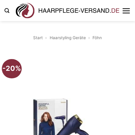
Zum
Inhalt
springen
Start
»
Haarstyling Geräte
»
Föhn
-20%