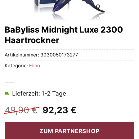
BaByliss Midnight Luxe 2300
Haartrockner
Artikelnummer:
3030050173277
Kategorie:
Föhn
Lieferzeit: 1-2 Tage
Ursprünglicher
Aktueller
49,90
€
92,23
€
Preis
Preis
war:
ist:
ZUM PARTNERSHOP
49,90 €
92,23 €.