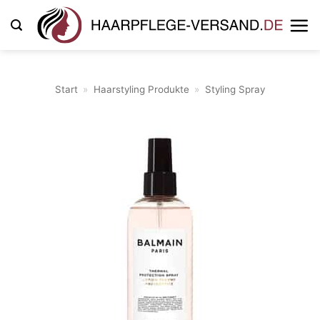
Zum
Inhalt
springen
Start
»
Haarstyling Produkte
»
Styling Spray