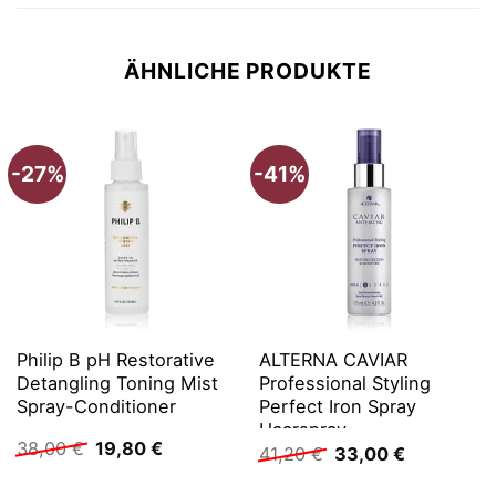
ÄHNLICHE PRODUKTE
-27%
-41%
Philip B pH Restorative
ALTERNA CAVIAR
Detangling Toning Mist
Professional Styling
Spray-Conditioner
Perfect Iron Spray
Haarspray
Ursprünglicher
Aktueller
38,00
€
19,80
€
Ursprünglicher
Aktueller
41,20
€
33,00
€
Preis
Preis
Preis
Preis
war:
ist:
war:
ist: