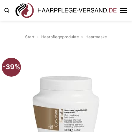
Zum
Inhalt
springen
Start
»
Haarpflegeprodukte
»
Haarmaske
-39%