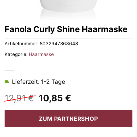
Fanola Curly Shine Haarmaske
Artikelnummer:
8032947863648
Kategorie:
Haarmaske
Lieferzeit: 1-2 Tage
Ursprünglicher
Aktueller
12,91
€
10,85
€
Preis
Preis
war:
ist:
ZUM PARTNERSHOP
12,91 €
10,85 €.