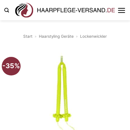
Zum
Inhalt
springen
Start
»
Haarstyling Geräte
»
Lockenwickler
-35%