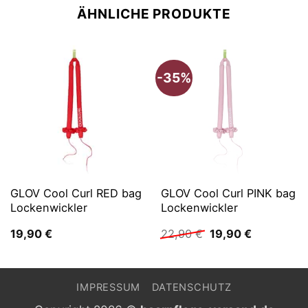
ÄHNLICHE PRODUKTE
-35%
GLOV Cool Curl RED bag
GLOV Cool Curl PINK bag
Lockenwickler
Lockenwickler
Ursprünglicher
Aktueller
19,90
€
22,90
€
19,90
€
Preis
Preis
war:
ist:
22,90 €
19,90 €.
IMPRESSUM
DATENSCHUTZ