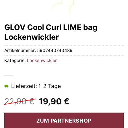
GLOV Cool Curl LIME bag
Lockenwickler
Artikelnummer:
5907440743489
Kategorie:
Lockenwickler
Lieferzeit: 1-2 Tage
Ursprünglicher
Aktueller
22,90
€
19,90
€
Preis
Preis
war:
ist:
ZUM PARTNERSHOP
22,90 €
19,90 €.