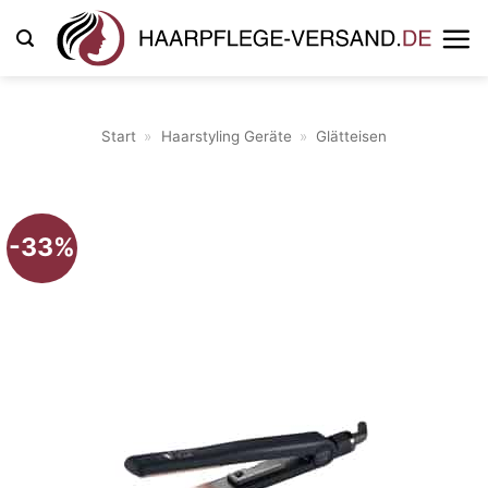
Zum
Inhalt
springen
Start
»
Haarstyling Geräte
»
Glätteisen
-33%