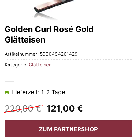
Golden Curl Rosé Gold
Glätteisen
Artikelnummer:
5060494261429
Kategorie:
Glätteisen
Lieferzeit: 1-2 Tage
Ursprünglicher
Aktueller
220,00
€
121,00
€
Preis
Preis
war:
ist:
ZUM PARTNERSHOP
220,00 €
121,00 €.