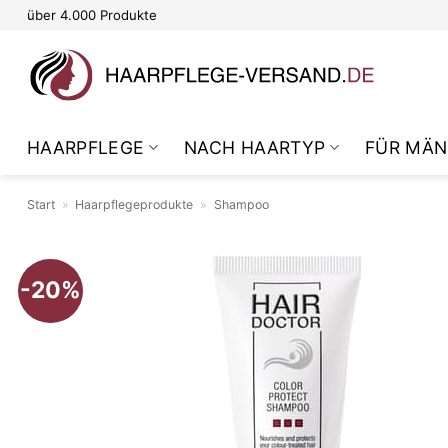
Zum
über 4.000 Produkte
Inhalt
springen
HAARPFLEGE
NACH HAARTYP
FÜR MÄN
Start
»
Haarpflegeprodukte
»
Shampoo
-20%