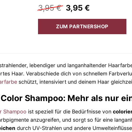
Ursprünglicher
Aktueller
3,95
€
3,95
€
Preis
Preis
war:
ist:
ZUM PARTNERSHOP
3,95 €
3,95 €.
strahlender, lebendiger und langanhaltender Haarfar
iertes Haar. Verabschiede dich von schnellem Farbverl
arfarbe
schützt, intensiviert und deinem Haar gleichzeit
Color Shampoo: Mehr als nur e
r Shampoo
ist speziell für die Bedürfnisse von
colori
Farbpigmente anzugreifen, und sorgt so für eine langan
eichen
durch UV-Strahlen und andere Umwelteinflüsse, 