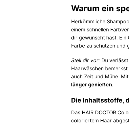
Warum ein spe
Herkömmliche Shampoos k
einem schnellen Farbverl
dir gewünscht hast. Ei
Farbe zu schützen und g
Stell dir vor:
Du verlässt
Haarwäschen bemerkst du,
auch Zeit und Mühe. M
länger genießen
.
Die Inhaltsstoffe,
Das HAIR DOCTOR Color S
coloriertem Haar abgest