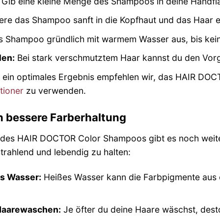
Gib eine kleine Menge des Shampoos in deine Handflä
re das Shampoo sanft in die Kopfhaut und das Haar ein
s Shampoo gründlich mit warmem Wasser aus, bis kei
len:
Bei stark verschmutztem Haar kannst du den Vor
 ein optimales Ergebnis empfehlen wir, das HAIR DO
tioner
zu verwenden.
ch bessere Farberhaltung
es HAIR DOCTOR Color Shampoos gibt es noch weiter
trahlend und lebendig zu halten:
s Wasser:
Heißes Wasser kann die Farbpigmente aus 
Haarewaschen:
Je öfter du deine Haare wäschst, desto