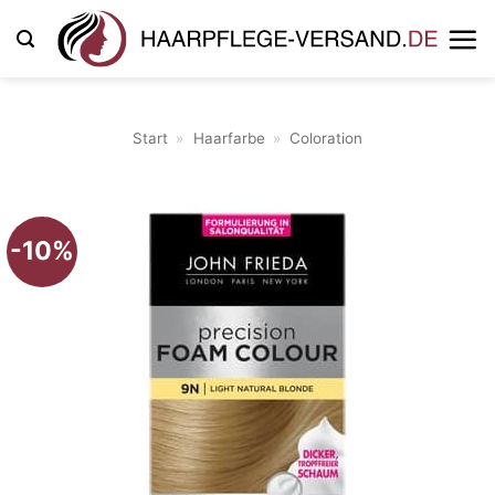
Zum
Inhalt
springen
Start
»
Haarfarbe
»
Coloration
-10%