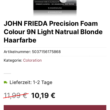
JOHN FRIEDA Precision Foam
Colour 9N Light Natrual Blonde
Haarfarbe
Artikelnummer:
5037156175868
Kategorie:
Coloration
Lieferzeit: 1-2 Tage
Ursprünglicher
Aktueller
11,99
€
10,19
€
Preis
Preis
war:
ist: