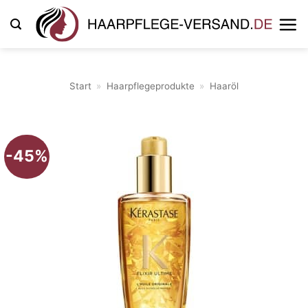
Zum
Inhalt
springen
Start
»
Haarpflegeprodukte
»
Haaröl
-45%