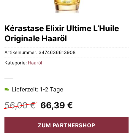
Kérastase Elixir Ultime L’Huile
Originale Haaröl
Artikelnummer:
3474636613908
Kategorie:
Haaröl
Lieferzeit: 1-2 Tage
Ursprünglicher
Aktueller
56,00
€
66,39
€
Preis
Preis
war:
ist:
ZUM PARTNERSHOP
56,00 €
66,39 €.