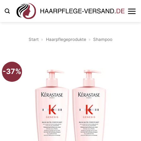
Zum
Inhalt
springen
Start
»
Haarpflegeprodukte
»
Shampoo
-37%