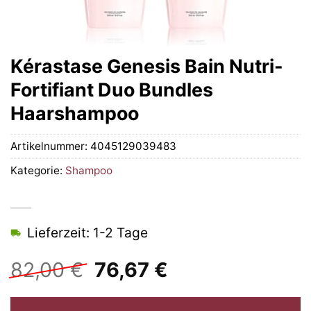
Kérastase Genesis Bain Nutri-
Fortifiant Duo Bundles
Haarshampoo
Artikelnummer:
4045129039483
Kategorie:
Shampoo
Lieferzeit: 1-2 Tage
Ursprünglicher
Aktueller
82,00
€
76,67
€
Preis
Preis
war:
ist: