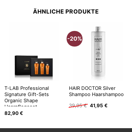
ÄHNLICHE PRODUKTE
-20%
T-LAB Professional
HAIR DOCTOR Silver
Signature Gift-Sets
Shampoo Haarshampoo
Organic Shape
Ursprünglicher
Aktueller
39,95
€
41,95
€
Haarpflegeset
Preis
Preis
82,90
€
war:
ist:
39,95 €
41,95 €.