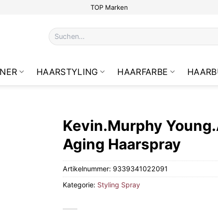
TOP Marken
Suchen
nach:
NER
HAARSTYLING
HAARFARBE
HAARB
Kevin.Murphy Young.A
Aging Haarspray
Artikelnummer:
9339341022091
Kategorie:
Styling Spray