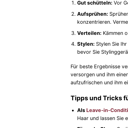
Gut schütteln:
Vor Ge
Aufsprühen:
Sprühen
konzentrieren. Verme
Verteilen:
Kämmen ode
Stylen:
Stylen Sie Ih
bevor Sie Stylingger
Für beste Ergebnisse v
versorgen und ihm einen
aufzufrischen und ihm e
Tipps und Tricks 
Als
Leave-in-Condit
Haar und lassen Sie e