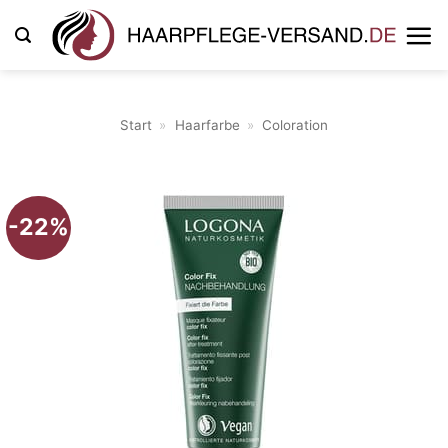
Zum
Inhalt
springen
Start
»
Haarfarbe
»
Coloration
-22%