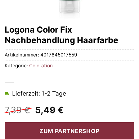
Logona Color Fix
Nachbehandlung Haarfarbe
Artikelnummer:
4017645017559
Kategorie:
Coloration
Lieferzeit: 1-2 Tage
Ursprünglicher
Aktueller
7,39
€
5,49
€
Preis
Preis
war:
ist:
ZUM PARTNERSHOP
7,39 €
5,49 €.