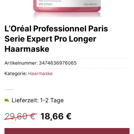
L’Oréal Professionnel Paris
Serie Expert Pro Longer
Haarmaske
Artikelnummer:
3474636976065
Kategorie:
Haarmaske
Lieferzeit: 1-2 Tage
Ursprünglicher
Aktueller
29,60
€
18,66
€
Preis
Preis
war:
ist: