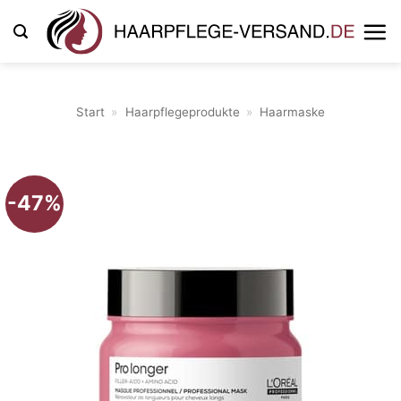
Zum
Inhalt
springen
Start
»
Haarpflegeprodukte
»
Haarmaske
-47%