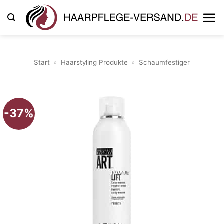
Zum
Inhalt
springen
Start
»
Haarstyling Produkte
»
Schaumfestiger
-37%