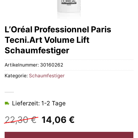
L’Oréal Professionnel Paris
Tecni.Art Volume Lift
Schaumfestiger
Artikelnummer:
30160262
Kategorie:
Schaumfestiger
Lieferzeit: 1-2 Tage
Ursprünglicher
Aktueller
22,30
€
14,06
€
Preis
Preis
war:
ist: