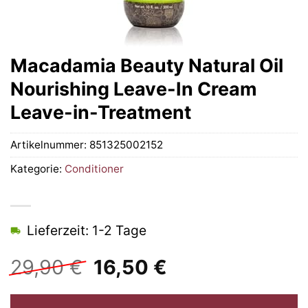
Macadamia Beauty Natural Oil
Nourishing Leave-In Cream
Leave-in-Treatment
Artikelnummer:
851325002152
Kategorie:
Conditioner
Lieferzeit: 1-2 Tage
Ursprünglicher
Aktueller
29,90
€
16,50
€
Preis
Preis
war:
ist: