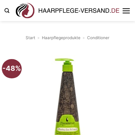
Zum
Inhalt
springen
Start
»
Haarpflegeprodukte
»
Conditioner
-48%