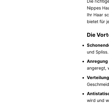
Die richtig
Nippes Ha
Ihr Haar s
bietet für
Die Vor
Schonende
und Spliss.
Anregung 
angeregt, 
Verteilung
Geschmeidi
Antistatis
wird und we