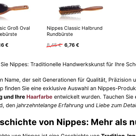
sic Groß Oval
Nippes Classic Halbrund
ebürste
Rundbürste
prünglicher
Aktueller
Ursprünglicher
Aktueller
16
€
8,45
€
6,76
€
is
Preis
Preis
Preis
:
ist:
war:
ist:
45 €
13,16 €.
8,45 €
6,76 €.
Sie Nippes: Traditionelle Handwerkskunst für Ihre Sch
in Name, der seit Generationen für Qualität, Präzision
p finden Sie eine exklusive Auswahl an Nippes-Produkte
g und Ihre
Haarfarbe
entwickelt wurden. Tauchen Sie e
ed, den
jahrzehntelange Erfahrung
und
Liebe zum Detai
schichte von Nippes: Mehr als 
chte von Nippes ist eine Geschichte von
Tradition, I