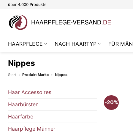
Zum
über 4.000 Produkte
Inhalt
springen
HAARPFLEGE
NACH HAARTYP
FÜR MÄN
Nippes
Start
»
Produkt Marke
»
Nippes
Haar Accessoires
-20%
Haarbürsten
Haarfarbe
Haarpflege Männer