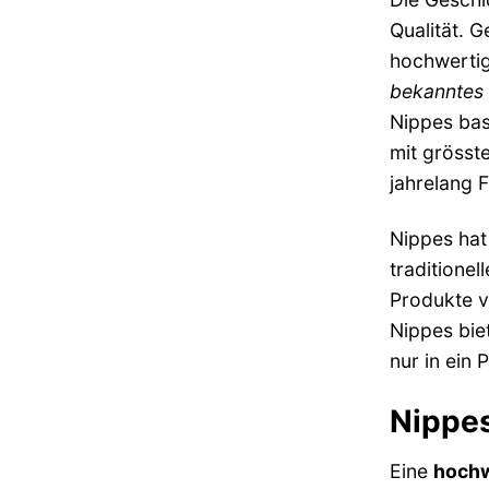
Qualität. 
hochwertig
bekanntes
Nippes bas
mit grösst
jahrelang F
Nippes hat
traditione
Produkte v
Nippes biet
nur in ein 
Nippes
Eine
hochw