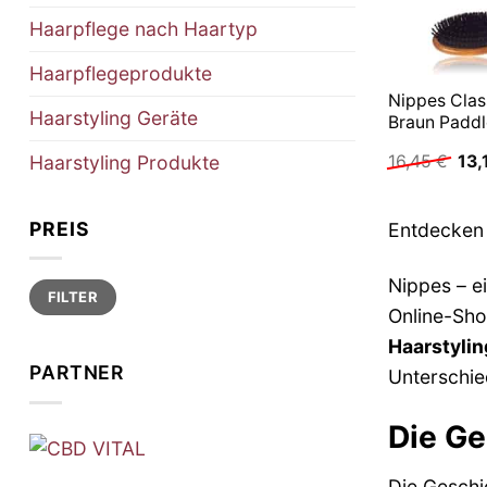
Haarpflege nach Haartyp
Haarpflegeprodukte
Nippes Clas
Haarstyling Geräte
Braun Paddl
Urs
Haarstyling Produkte
16,45
€
13,
Pre
war
16,
PREIS
Entdecken 
Nippes – e
Min.
Max.
FILTER
Preis
Preis
Online-Sho
Haarstylin
PARTNER
Unterschi
Die Ge
Die Geschi