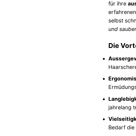
für ihre
au
erfahrenen
selbst sch
und sauber
Die Vort
Aussergew
Haarschere
Ergonomis
Ermüdungse
Langlebigk
jahrelang t
Vielseitigk
Bedarf die