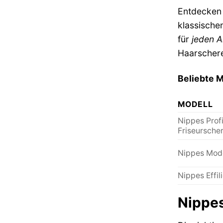
Entdecken 
klassische
für
jeden 
Haarscher
Beliebte M
MODELL
Nippes Prof
Friseursche
Nippes Mode
Nippes Effil
Nippe