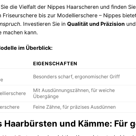
Sie die Vielfalt der Nippes Haarscheren und finden Sie
n Friseurschere bis zur Modellierschere – Nippes bie
Anspruch
. Investieren Sie in
Qualität und Präzision
und 
e machen kann.
odelle im Überblick:
EIGENSCHAFTEN
i
Besonders scharf, ergonomischer Griff
re
Mit Ausdünnungszähnen, für weiche
llierschere
Übergänge
ierschere
Feine Zähne, für präzises Ausdünnen
s Haarbürsten und Kämme: Für 