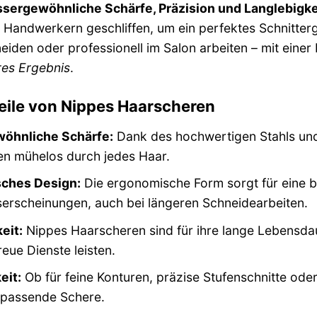
ssergewöhnliche Schärfe, Präzision und Langlebigke
 Handwerkern geschliffen, um ein perfektes Schnitterg
neiden oder professionell im Salon arbeiten – mit eine
es Ergebnis
.
eile von Nippes Haarscheren
öhnliche Schärfe:
Dank des hochwertigen Stahls und 
n mühelos durch jedes Haar.
ches Design:
Die ergonomische Form sorgt für eine
rscheinungen, auch bei längeren Schneidearbeiten.
eit:
Nippes Haarscheren sind für ihre lange Lebensdaue
reue Dienste leisten.
eit:
Ob für feine Konturen, präzise Stufenschnitte ode
 passende Schere.