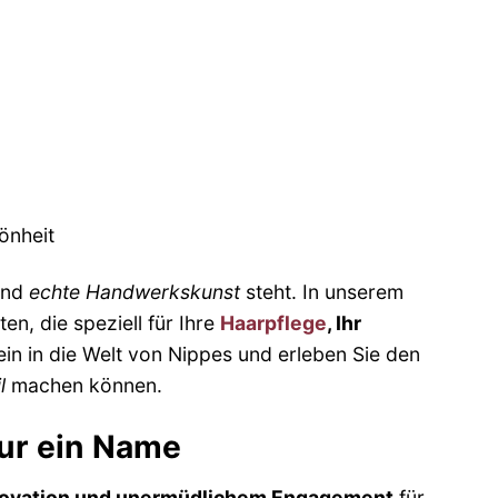
önheit
 und
echte Handwerkskunst
steht. In unserem
n, die speziell für Ihre
Haarpflege
, Ihr
in in die Welt von Nippes und erleben Sie den
l
machen können.
nur ein Name
nnovation und unermüdlichem Engagement
für