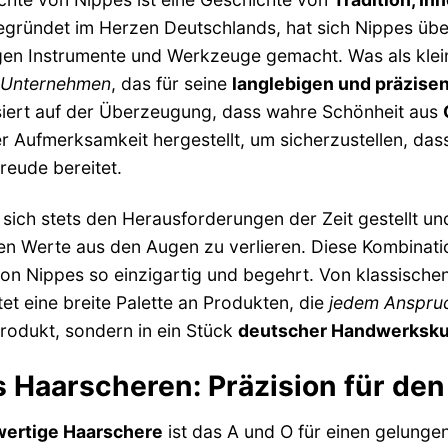
Gegründet im Herzen Deutschlands, hat sich Nippes übe
en Instrumente und Werkzeuge gemacht. Was als klein
 Unternehmen
, das für seine
langlebigen und präzise
iert auf der Überzeugung, dass wahre Schönheit aus
er Aufmerksamkeit hergestellt, um sicherzustellen, d
reude bereitet.
 sich stets den Herausforderungen der Zeit gestellt u
llen Werte aus den Augen zu verlieren. Diese Kombinat
on Nippes so einzigartig und begehrt. Von klassische
et eine breite Palette an Produkten, die
jedem Anspru
Produkt, sondern in ein Stück
deutscher Handwerksku
 Haarscheren: Präzision für den
ertige Haarschere
ist das A und O für einen gelunge