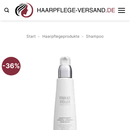
Zum
Inhalt
springen
Start
»
Haarpflegeprodukte
»
Shampoo
-36%