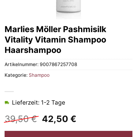
Marlies Möller Pashmisilk
Vitality Vitamin Shampoo
Haarshampoo
Artikelnummer:
9007867257708
Kategorie:
Shampoo
Lieferzeit: 1-2 Tage
Ursprünglicher
Aktueller
39,50
€
42,50
€
Preis
Preis
war:
ist: