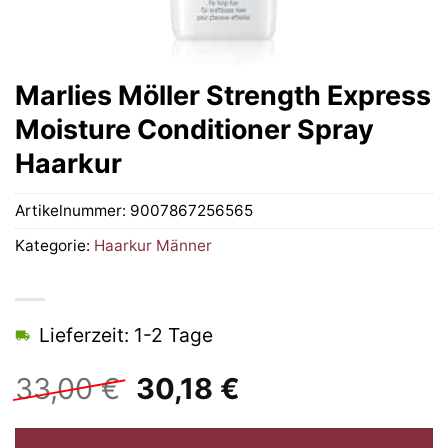
Marlies Möller Strength Express
Moisture Conditioner Spray
Haarkur
Artikelnummer:
9007867256565
Kategorie:
Haarkur Männer
Lieferzeit: 1-2 Tage
Ursprünglicher
Aktueller
33,00
€
30,18
€
Preis
Preis
war:
ist: