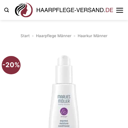
Zum
Inhalt
springen
Start
»
Haarpflege Männer
»
Haarkur Männer
-20%