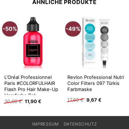
ÄHNLICHE PRODUKTE
-50%
-49%
L’Oréal Professionnel
Revlon Professional Nutri
Paris #COLORFULHAIR
Color Filters 097 Türkis
Flash Pro Hair Make-Up
Farbmaske
Haarfarbe Rot
Ursprünglicher
Aktueller
17,60
€
9,67
€
Ursprünglicher
Aktueller
30,00
€
11,90
€
Preis
Preis
Preis
Preis
war:
ist:
war:
ist:
17,60 €
9,67 €.
30,00 €
11,90 €.
IMPRESSUM
DATENSCHUTZ