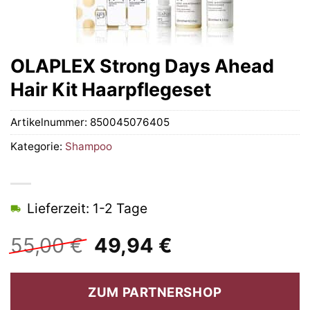
OLAPLEX Strong Days Ahead
Hair Kit Haarpflegeset
Artikelnummer:
850045076405
Kategorie:
Shampoo
Lieferzeit: 1-2 Tage
Ursprünglicher
Aktueller
55,00
€
49,94
€
Preis
Preis
war:
ist:
ZUM PARTNERSHOP
55,00 €
49,94 €.