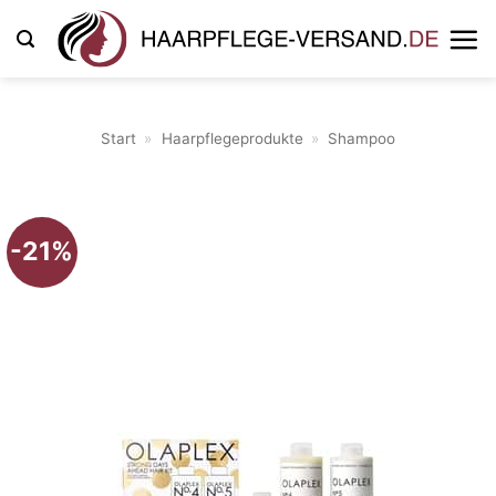
Zum
Inhalt
springen
Start
»
Haarpflegeprodukte
»
Shampoo
-21%