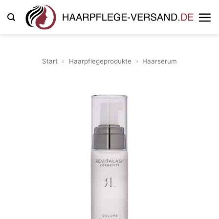
Zum
Inhalt
springen
Start
»
Haarpflegeprodukte
»
Haarserum