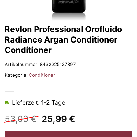
Revlon Professional Orofluido
Radiance Argan Conditioner
Conditioner
Artikelnummer:
8432225127897
Kategorie:
Conditioner
Lieferzeit: 1-2 Tage
Ursprünglicher
Aktueller
53,00
€
25,99
€
Preis
Preis
war:
ist: