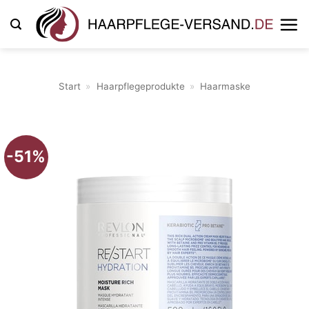
Zum
Inhalt
springen
Start
»
Haarpflegeprodukte
»
Haarmaske
-51%