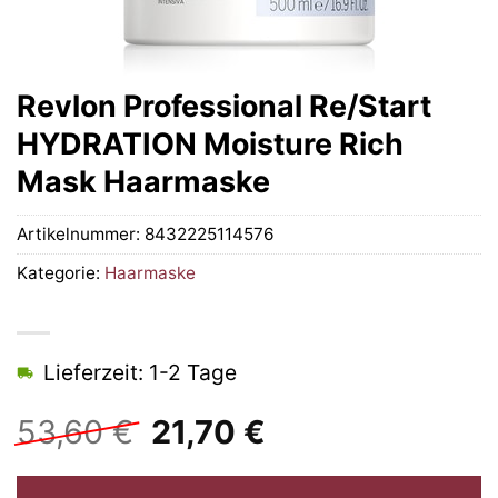
Revlon Professional Re/Start
HYDRATION Moisture Rich
Mask Haarmaske
Artikelnummer:
8432225114576
Kategorie:
Haarmaske
Lieferzeit: 1-2 Tage
Ursprünglicher
Aktueller
53,60
€
21,70
€
Preis
Preis
war:
ist: