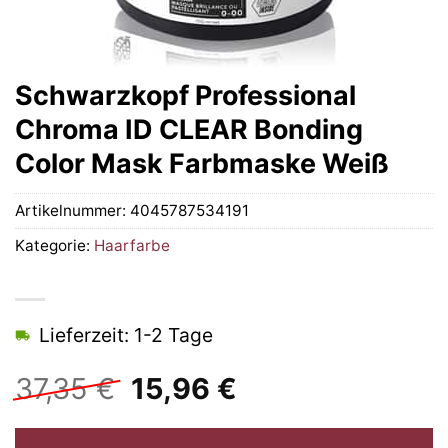
Schwarzkopf Professional
Chroma ID CLEAR Bonding
Color Mask Farbmaske Weiß
Artikelnummer:
4045787534191
Kategorie:
Haarfarbe
Lieferzeit: 1-2 Tage
Ursprünglicher
Aktueller
37,35
€
15,96
€
Preis
Preis
war:
ist: