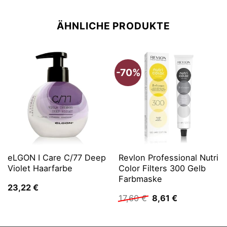
ÄHNLICHE PRODUKTE
-70%
eLGON I Care C/77 Deep
Revlon Professional Nutri
Violet Haarfarbe
Color Filters 300 Gelb
Farbmaske
23,22
€
Ursprünglicher
Aktueller
17,60
€
8,61
€
Preis
Preis
war:
ist:
17,60 €
8,61 €.