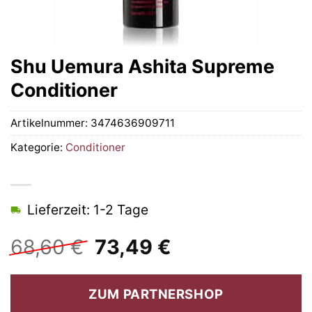
Shu Uemura Ashita Supreme
Conditioner
Artikelnummer:
3474636909711
Kategorie:
Conditioner
Lieferzeit: 1-2 Tage
Ursprünglicher
Aktueller
68,60
€
73,49
€
Preis
Preis
war:
ist:
ZUM PARTNERSHOP
68,60 €
73,49 €.