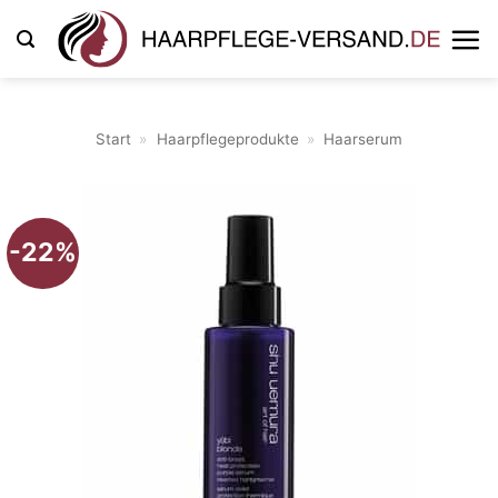
Zum
Inhalt
springen
Start
»
Haarpflegeprodukte
»
Haarserum
-22%