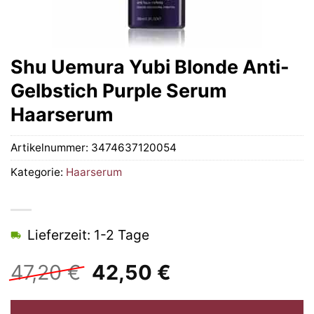
Shu Uemura Yubi Blonde Anti-
Gelbstich Purple Serum
Haarserum
Artikelnummer:
3474637120054
Kategorie:
Haarserum
Lieferzeit: 1-2 Tage
Ursprünglicher
Aktueller
47,20
€
42,50
€
Preis
Preis
war:
ist: