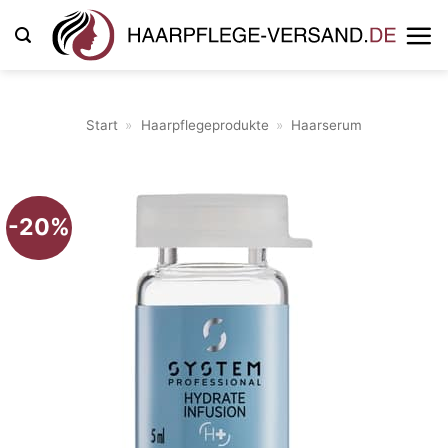
Zum
Inhalt
springen
Start
»
Haarpflegeprodukte
»
Haarserum
-20%