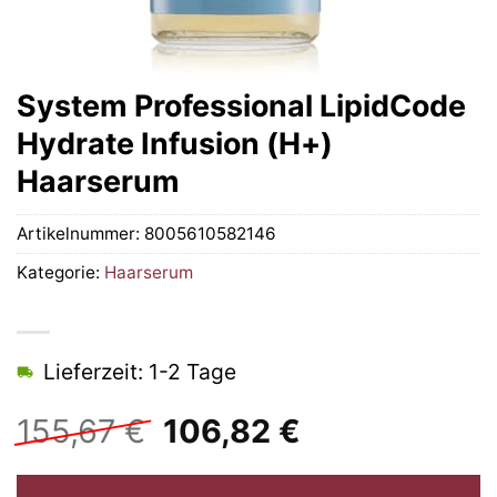
System Professional LipidCode
Hydrate Infusion (H+)
Haarserum
Artikelnummer:
8005610582146
Kategorie:
Haarserum
Lieferzeit: 1-2 Tage
Ursprünglicher
Aktueller
155,67
€
106,82
€
Preis
Preis
war:
ist: