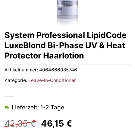
System Professional LipidCode
LuxeBlond Bi-Phase UV & Heat
Protector Haarlotion
Artikelnummer:
4064666085746
Kategorie:
Leave-In-Conditioner
Lieferzeit: 1-2 Tage
Ursprünglicher
Aktueller
42,35
€
46,15
€
Preis
Preis