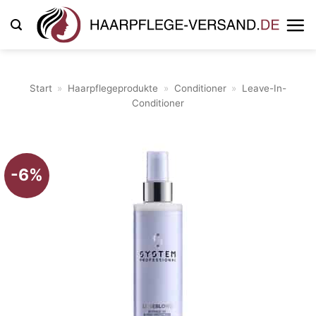
Zum
Inhalt
springen
Start
»
Haarpflegeprodukte
»
Conditioner
»
Leave-In-
Conditioner
-6%