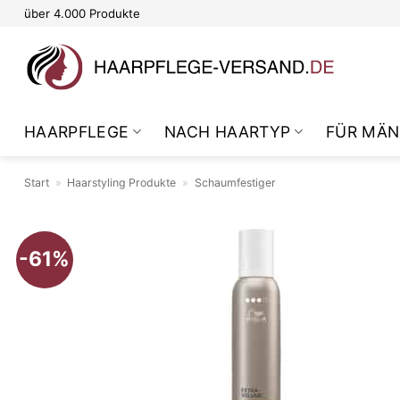
Zum
über 4.000 Produkte
Inhalt
springen
HAARPFLEGE
NACH HAARTYP
FÜR MÄN
Start
»
Haarstyling Produkte
»
Schaumfestiger
-61%