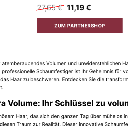
Ursprünglicher
Aktueller
27,65
€
11,19
€
Preis
Preis
war:
ist:
ZUM PARTNERSHOP
27,65 €
11,19 €.
ar atemberaubendes Volumen und unwiderstehlichen H
r professionelle Schaumfestiger ist Ihr Geheimnis für 
das Haar zu beschweren. Entdecken Sie die transformat
t.
tra Volume: Ihr Schlüssel zu vol
nösem Haar, das sich den ganzen Tag über mühelos in
iesen Traum zur Realität. Dieser innovative Schaumfes