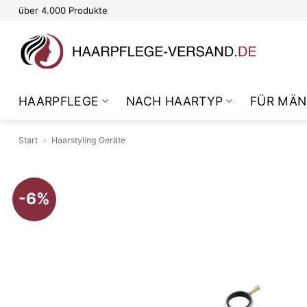
Zum
über 4.000 Produkte
Inhalt
springen
HAARPFLEGE
NACH HAARTYP
FÜR MÄN
Start
»
Haarstyling Geräte
-6%