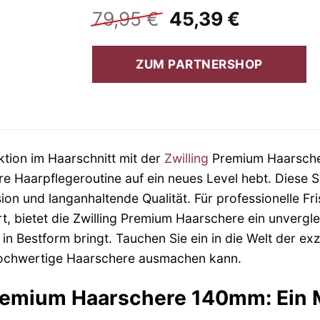
Ursprünglicher
Aktuelle
79,95
€
45,39
€
Preis
Preis
war:
ist:
ZUM PARTNERSHOP
79,95 €
45,39 €.
ktion im Haarschnitt mit der
Zwilling
Premium Haarsche
e Haarpflegeroutine auf ein neues Level hebt. Diese S
ision und langanhaltende Qualität. Für professionelle
, bietet die Zwilling Premium Haarschere ein unverglei
 in Bestform bringt. Tauchen Sie ein in die Welt der ex
hochwertige Haarschere ausmachen kann.
Premium Haarschere 140mm: Ein M