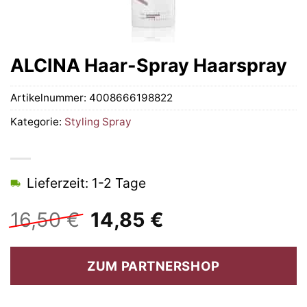
ALCINA Haar-Spray Haarspray
Artikelnummer:
4008666198822
Kategorie:
Styling Spray
Lieferzeit: 1-2 Tage
Ursprünglicher
Aktueller
16,50
€
14,85
€
Preis
Preis
war:
ist:
ZUM PARTNERSHOP
16,50 €
14,85 €.