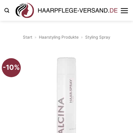
Zum
Inhalt
springen
Start
»
Haarstyling Produkte
»
Styling Spray
-10%