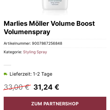
Marlies Möller Volume Boost
Volumenspray
Artikelnummer:
9007867256848
Kategorie:
Styling Spray
Lieferzeit: 1-2 Tage
Ursprünglicher
Aktueller
33,00
€
31,24
€
Preis
Preis
war:
ist:
ZUM PARTNERSHOP
33,00 €
31,24 €.