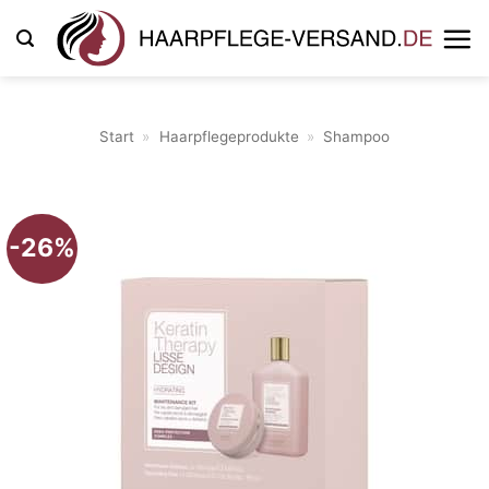
Zum
Inhalt
springen
Start
»
Haarpflegeprodukte
»
Shampoo
-26%