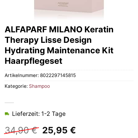
ALFAPARF MILANO Keratin
Therapy Lisse Design
Hydrating Maintenance Kit
Haarpflegeset
Artikelnummer:
8022297145815
Kategorie:
Shampoo
Lieferzeit: 1-2 Tage
Ursprünglicher
Aktueller
34,90
€
25,95
€