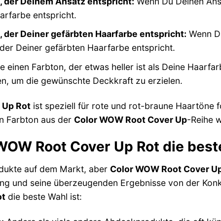
, der Deinem Ansatz entspricht:
Wenn Du Deinen Ansa
arfarbe entspricht.
 der Deiner gefärbten Haarfarbe entspricht:
Wenn Du
der Deiner gefärbten Haarfarbe entspricht.
 einen Farbton, der etwas heller ist als Deine Haarf
en, um die gewünschte Deckkraft zu erzielen.
 Up Rot
ist speziell für rote und rot-braune Haartöne 
en Farbton aus der
Color WOW Root Cover Up
-Reihe 
OW Root Cover Up Rot die beste
odukte auf dem Markt, aber
Color WOW Root Cover Up
ng und seine überzeugenden Ergebnisse von der Konk
ot
die beste Wahl ist: