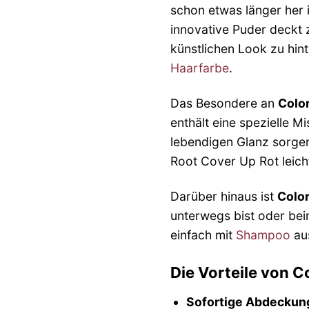
schon etwas länger her 
innovative Puder deckt
künstlichen Look zu hint
Haarfarbe
.
Das Besondere an
Colo
enthält eine spezielle M
lebendigen Glanz sorgen
Root Cover Up Rot leich
Darüber hinaus ist
Colo
unterwegs bist oder bei
einfach mit
Shampoo
aus
Die Vorteile von C
Sofortige Abdeckun