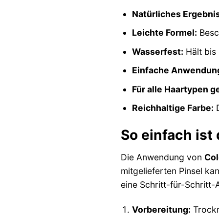
Natürliches Ergebnis
Leichte Formel:
Besch
Wasserfest:
Hält bis
Einfache Anwendun
Für alle Haartypen g
Reichhaltige Farbe:
D
So einfach is
Die Anwendung von
Col
mitgelieferten Pinsel k
eine Schritt-für-Schritt-
Vorbereitung:
Trockn