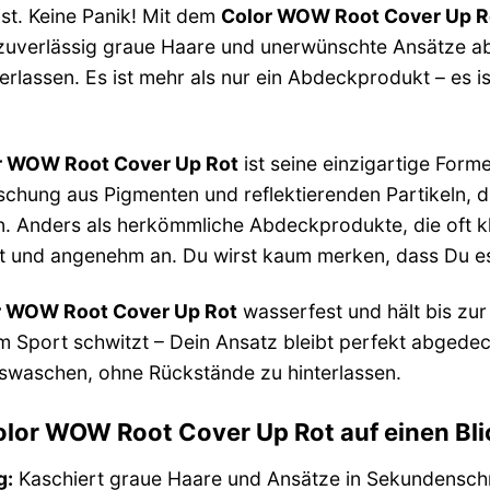
ist. Keine Panik! Mit dem
Color WOW Root Cover Up R
 zuverlässig graue Haare und unerwünschte Ansätze a
erlassen. Es ist mehr als nur ein Abdeckprodukt – es i
r WOW Root Cover Up Rot
ist seine einzigartige Forme
ischung aus Pigmenten und reflektierenden Partikeln, d
. Anders als herkömmliche Abdeckprodukte, die oft kl
t und angenehm an. Du wirst kaum merken, dass Du es
r WOW Root Cover Up Rot
wasserfest und hält bis zu
m Sport schwitzt – Dein Ansatz bleibt perfekt abgedec
waschen, ohne Rückstände zu hinterlassen.
olor WOW Root Cover Up Rot auf einen Bli
g:
Kaschiert graue Haare und Ansätze in Sekundenschn