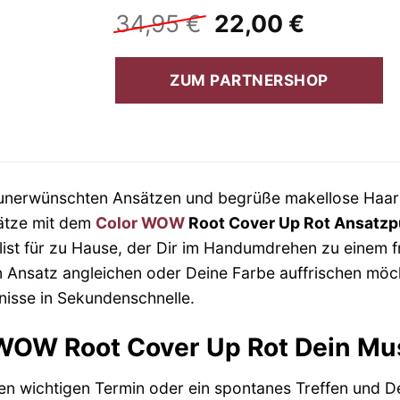
Ursprünglicher
Aktuelle
34,95
€
22,00
€
Preis
Preis
war:
ist:
ZUM PARTNERSHOP
34,95 €
22,00 €
unerwünschten Ansätzen und begrüße makellose Haarf
sätze mit dem
Color WOW
Root Cover Up Rot Ansatzp
list für zu Hause, der Dir im Handumdrehen zu einem fr
 Ansatz angleichen oder Deine Farbe auffrischen möch
nisse in Sekundenschnelle.
OW Root Cover Up Rot Dein Mus
inen wichtigen Termin oder ein spontanes Treffen und D