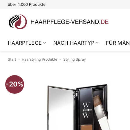
Zum
über 4.000 Produkte
Inhalt
springen
HAARPFLEGE
NACH HAARTYP
FÜR MÄN
Start
»
Haarstyling Produkte
»
Styling Spray
-20%