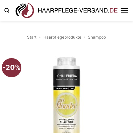
Zum
Inhalt
springen
Start
»
Haarpflegeprodukte
»
Shampoo
-20%