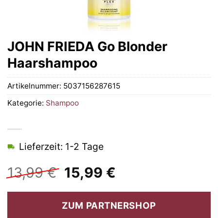
JOHN FRIEDA Go Blonder
Haarshampoo
Artikelnummer:
5037156287615
Kategorie:
Shampoo
Lieferzeit: 1-2 Tage
Ursprünglicher
Aktueller
13,99
€
15,99
€
Preis
Preis
war:
ist:
ZUM PARTNERSHOP
13,99 €
15,99 €.