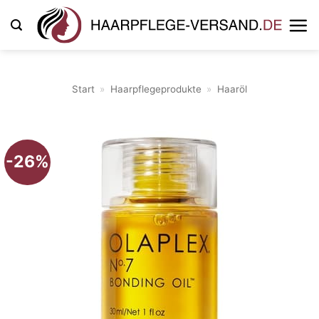
Zum
Inhalt
springen
Start
»
Haarpflegeprodukte
»
Haaröl
-26%