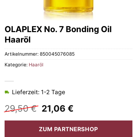
OLAPLEX No. 7 Bonding Oil
Haaröl
Artikelnummer:
850045076085
Kategorie:
Haaröl
Lieferzeit: 1-2 Tage
Ursprünglicher
Aktueller
29,50
€
21,06
€
Preis
Preis
war:
ist:
ZUM PARTNERSHOP
29,50 €
21,06 €.