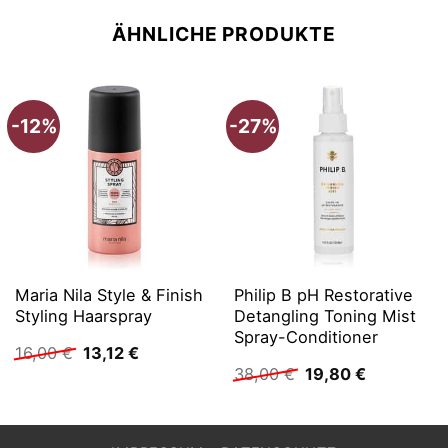
ÄHNLICHE PRODUKTE
-12%
-27%
Maria Nila Style & Finish
Philip B pH Restorative
Styling Haarspray
Detangling Toning Mist
Spray-Conditioner
Ursprünglicher
Aktueller
16,00
€
13,12
€
Preis
Preis
Ursprünglicher
Aktueller
38,00
€
19,80
€
war:
ist:
Preis
Preis
16,00 €
13,12 €.
war:
ist:
38,00 €
19,80 €.