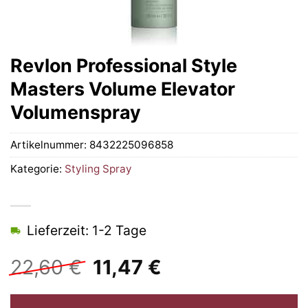
Revlon Professional Style
Masters Volume Elevator
Volumenspray
Artikelnummer:
8432225096858
Kategorie:
Styling Spray
Lieferzeit: 1-2 Tage
Ursprünglicher
Aktueller
22,60
€
11,47
€
Preis
Preis
war:
ist: