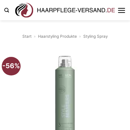
Zum
Inhalt
springen
Start
»
Haarstyling Produkte
»
Styling Spray
-56%