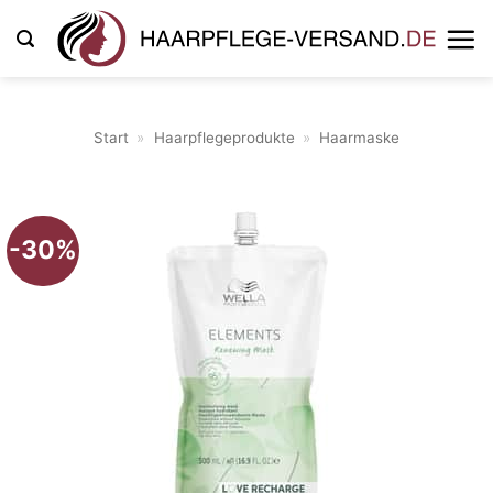
Zum
Inhalt
springen
Start
»
Haarpflegeprodukte
»
Haarmaske
-30%