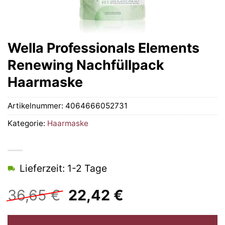
Wella Professionals Elements
Renewing Nachfüllpack
Haarmaske
Artikelnummer:
4064666052731
Kategorie:
Haarmaske
Lieferzeit: 1-2 Tage
Ursprünglicher
Aktueller
36,65
€
22,42
€
Preis
Preis
war:
ist: