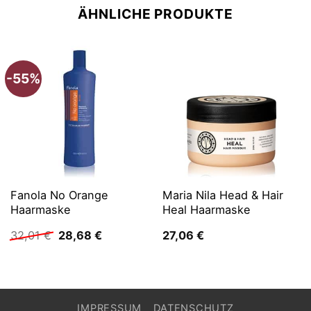
ÄHNLICHE PRODUKTE
-55%
Fanola No Orange
Maria Nila Head & Hair
Haarmaske
Heal Haarmaske
Ursprünglicher
Aktueller
32,01
€
28,68
€
27,06
€
Preis
Preis
war:
ist:
32,01 €
28,68 €.
IMPRESSUM
DATENSCHUTZ