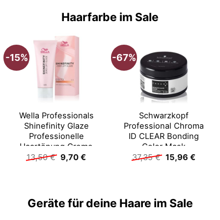
Haarfarbe im Sale
-15%
-67%
Wella Professionals
Schwarzkopf
Shinefinity Glaze
Professional Chroma
Professionelle
ID CLEAR Bonding
Haartönung Creme
Color Mask
Ursprünglicher
Aktueller
Ursprüngliche
Aktuel
Farbmaske Weiß
13,50
€
9,70
€
37,35
€
15,96
€
Preis
Preis
Preis
Preis
war:
ist:
war:
ist:
13,50 €
9,70 €.
37,35 €
15,96 
Geräte für deine Haare im Sale