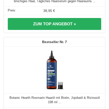
brüchiges Haar, Tägliches Haarserum gegen Haarausfa ...
38,95 €
ZUM TOP ANGEBOT »
7
Botanic Hearth Rosmarin Haaröl mit Biotin, Jojobaöl & Rizinusöl
198 ml ...