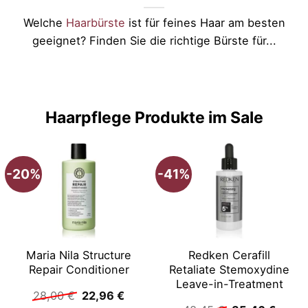
Welche
Haarbürste
ist für feines Haar am besten
geeignet? Finden Sie die richtige Bürste für...
Haarpflege Produkte im Sale
-20%
-41%
Maria Nila Structure
Redken Cerafill
Repair Conditioner
Retaliate Stemoxydine
Leave-in-Treatment
Ursprünglicher
Aktueller
28,00
€
22,96
€
Preis
Preis