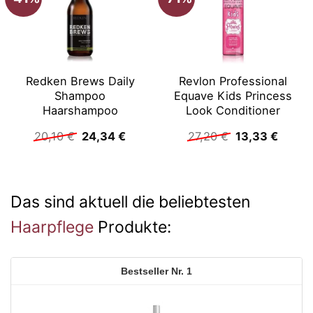
Redken Brews Daily
Revlon Professional
Shampoo
Equave Kids Princess
Haarshampoo
Look Conditioner
Ursprünglicher
Aktueller
Ursprüngliche
Aktuel
20,10
€
24,34
€
27,20
€
13,33
€
Preis
Preis
Preis
Preis
war:
ist:
war:
ist:
20,10 €
24,34 €.
27,20 €
13,33 
Das sind aktuell die beliebtesten
Haarpflege
Produkte:
1