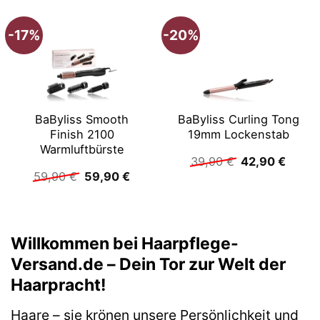
-17%
-20%
BaByliss Smooth
BaByliss Curling Tong
Finish 2100
19mm Lockenstab
Warmluftbürste
Ursprüngliche
Aktuel
39,90
€
42,90
€
Preis
Preis
Ursprünglicher
Aktueller
59,90
€
59,90
€
war:
ist:
Preis
Preis
39,90 €
42,90
war:
ist:
59,90 €
59,90 €.
Willkommen bei Haarpflege-
Versand.de – Dein Tor zur Welt der
Haarpracht!
Haare – sie krönen unsere Persönlichkeit und