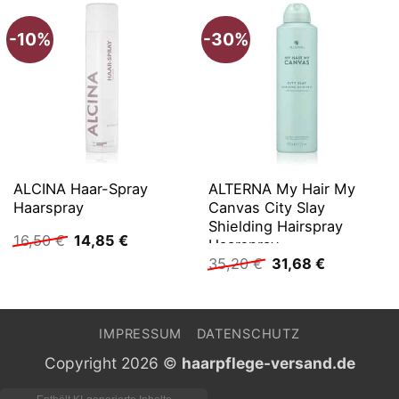
-10%
-30%
ALCINA Haar-Spray
ALTERNA My Hair My
Haarspray
Canvas City Slay
Shielding Hairspray
Ursprünglicher
Aktueller
16,50
€
14,85
€
Haarspray
Preis
Preis
Ursprünglicher
Aktueller
35,20
€
31,68
€
war:
ist:
Preis
Preis
16,50 €
14,85 €.
war:
ist:
35,20 €
31,68 €.
IMPRESSUM
DATENSCHUTZ
Copyright 2026 ©
haarpflege-versand.de