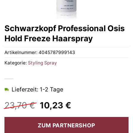
Schwarzkopf Professional Osis
Hold Freeze Haarspray
Artikelnummer:
4045787999143
Kategorie:
Styling Spray
Lieferzeit: 1-2 Tage
Ursprünglicher
Aktueller
23,70
€
10,23
€
Preis
Preis
war:
ist:
ZUM PARTNERSHOP
23,70 €
10,23 €.