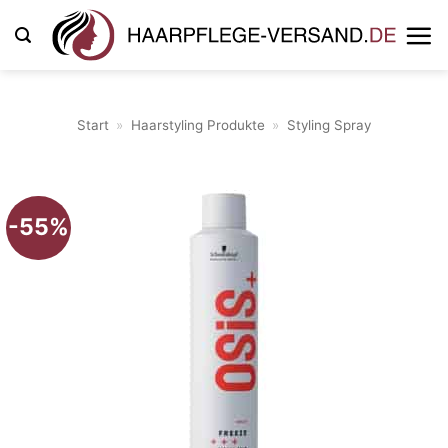
Zum
Inhalt
springen
Start
»
Haarstyling Produkte
»
Styling Spray
-55%